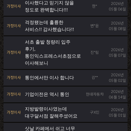
이사했다고 믿기지 않을
2026년
가정이사
한*
05월 06일
정도로 완벽합니다!!!
걱정됐는데 훌륭한
2026년
가정이사
변*윤
05월 08일
서비스!! 감사했습니다!!
서초 출발 청량리 입주
후기,
2026년
가정이사
진*림
05월 07일
통인익스프레스서초점으로
이사해보니
2026년
가정이사
통인에서만 이사 합니다
김**
05월 02일
2026년
가정이사
기업이전은 역시 통인
현대자동차
06월 14일
지방발령이사였는데
2026년
가정이사
구X민
05월 01일
대구달서점 잘해주셨어요
삿날 카페에서 쉬고 너무