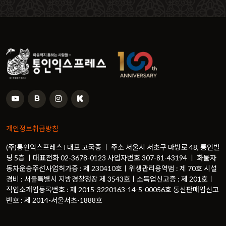
개인정보취급방침
(주)통인익스프레스 l 대표 고국종 ㅣ 주소 서울시 서초구 마방로 48, 통인빌
딩 5층 ㅣ대표전화 02-3678-0123 사업자번호 307-81-43194 ㅣ 화물자
동차운송주선사업허가증 : 제 230410호ㅣ위생관리용역법 : 제 70호 시설
경비 : 서울특별시 지방경찰청장 제 3543호ㅣ소득업신고증 : 제 201호ㅣ
직업소개업등록번호 : 제 2015-3220163-14-5-00056호 통신판매업신고
번호 : 제 2014-서울서초-1888호