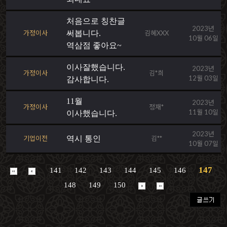
처음으로 칭찬글
2023년
가정이사
써봅니다.
김혜XXX
10월 06일
역삼점 좋아요~
이사잘했습니다.
2023년
가정이사
김*희
12월 03일
감사합니다.
11월
2023년
가정이사
정재*
11월 10일
이사했습니다.
2023년
기업이전
역시 통인
김**
10월 07일
147
141
142
143
144
145
146
148
149
150