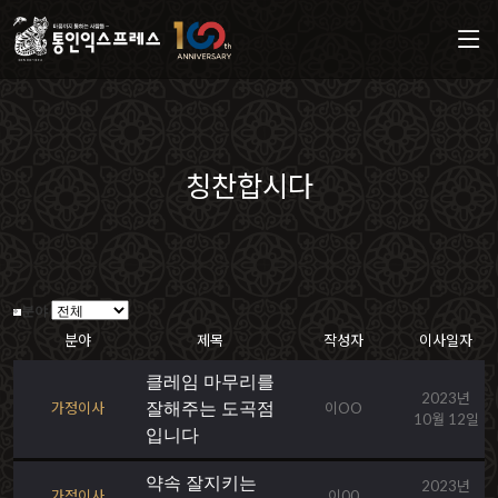
칭찬합시다
분야
분야
제목
작성자
이사일자
클레임 마무리를
2023년
가정이사
잘해주는 도곡점
이OO
10월 12일
입니다
약속 잘지키는
2023년
가정이사
이00