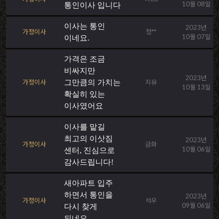
10월 08일
통인이사 입니다
이사는 통인
2023년
가정이사
정**
10월 07일
이네요.
가격은 조금
비싸지만
2023년
가정이사
그만큼의 가치는
지유
10월 13일
확실히 있는
이사였어요
이사를 맡길
최고의 이삿짐
2023년
가정이사
금화
10월 06일
센터, 진심으로
감사드립니다!
새아파트 입주
하면서 통인을
2023년
가정이사
석우
09월 06일
다시 찾게
되네요