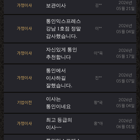
2026년
가정이사
보관이사
김**
05월 21일
통인익스프레스
2026년
가정이사
강남 1호점 정말
이**
05월 04일
감사했습니다.
자신있게 통인
2026년
가정이사
이*욱
05월 17일
추천합니다
통인에서
2026년
가정이사
이사하길
진**
05월 07일
잘했습니다.
이사는
2026년
기업이전
황*국
05월 04일
통인이네요
최고 등급의
2026년
가정이사
홍*아
06월 01일
이사~~