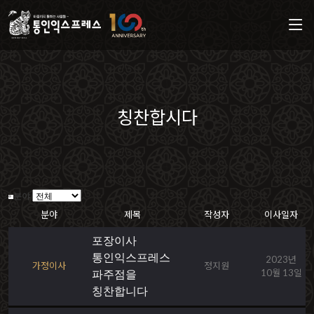
칭찬합시다
분야
분야
제목
작성자
이사일자
포장이사
통인익스프레스
2023년
가정이사
정지원
10월 13일
파주점을
칭찬합니다