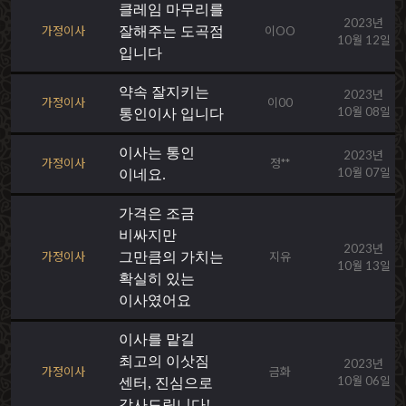
클레임 마무리를
2023년
가정이사
잘해주는 도곡점
이OO
10월 12일
입니다
약속 잘지키는
2023년
가정이사
이00
10월 08일
통인이사 입니다
이사는 통인
2023년
가정이사
정**
10월 07일
이네요.
가격은 조금
비싸지만
2023년
가정이사
그만큼의 가치는
지유
10월 13일
확실히 있는
이사였어요
이사를 맡길
최고의 이삿짐
2023년
가정이사
금화
10월 06일
센터, 진심으로
감사드립니다!