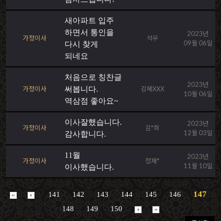
새아파트 입주
하면서 통인을
2023년
가정이사
석우
09월 06일
다시 찾게
되네요
처음으로 칭찬글
2023년
가정이사
써봅니다.
김혜XXX
10월 06일
역삼점 좋아요~
이사잘했습니다.
2023년
가정이사
김*희
12월 03일
감사합니다.
11월
2023년
가정이사
정재*
11월 10일
이사했습니다.
147
141
142
143
144
145
146
148
149
150