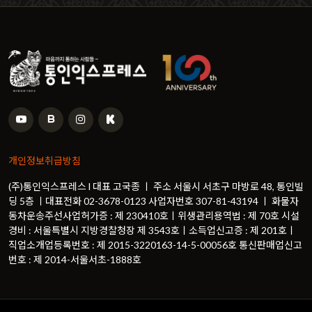
개인정보취급방침
(주)통인익스프레스 l 대표 고국종 ㅣ 주소 서울시 서초구 마방로 48, 통인빌
딩 5층 ㅣ대표전화 02-3678-0123 사업자번호 307-81-43194 ㅣ 화물자
동차운송주선사업허가증 : 제 230410호ㅣ위생관리용역법 : 제 70호 시설
경비 : 서울특별시 지방경찰청장 제 3543호ㅣ소득업신고증 : 제 201호ㅣ
직업소개업등록번호 : 제 2015-3220163-14-5-00056호 통신판매업신고
번호 : 제 2014-서울서초-1888호