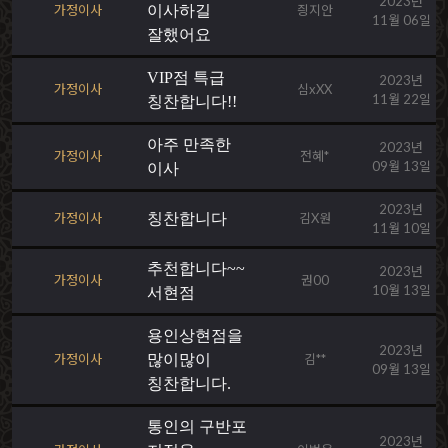
2023년
가정이사
이사하길
즹지안
11월 06일
잘했어요
VIP점 특급
2023년
가정이사
심xXX
11월 22일
칭찬합니다!!
아주 만족한
2023년
가정이사
전혜*
09월 13일
이사
2023년
가정이사
칭찬합니다
김X원
11월 10일
추천합니다~~
2023년
가정이사
권00
10월 13일
서현점
용인상현점을
2023년
가정이사
많이많이
김**
09월 13일
칭찬합니다.
통인의 구반포
2023년