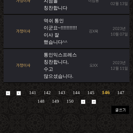
가정이사
지점을
이범용
02월 13일
칭찬합니다
역쉬 통인
이군요~!!!!!!!!!!!
2023년
가정이사
김X묵
10월 07일
이사 잘
했습니다^^
통인익스프레스
칭찬합니다,
2023년
가정이사
오XX
12월 11일
수고
많으셨습니다.
146
141
142
143
144
145
147
148
149
150