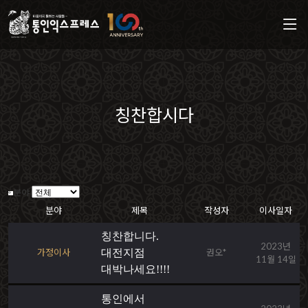
칭찬합시다
분야
분야
제목
작성자
이사일자
칭찬합니다.
2023년
가정이사
대전지점
권오*
11월 14일
대박나세요!!!!
통인에서