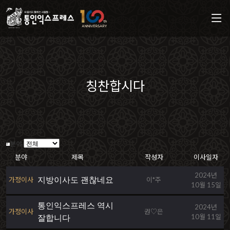
칭찬합시다
분야
분야
제목
작성자
이사일자
2024년
가정이사
지방이사도 괜찮네요
이*주
10월 15일
통인익스프레스 역시
2024년
가정이사
권♡은
10월 11일
잘합니다