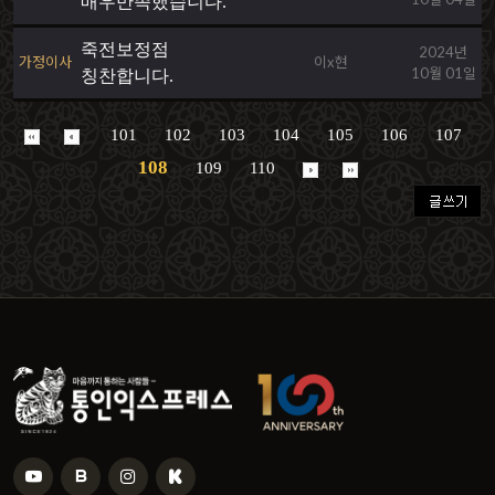
매우만족했습니다.
죽전보정점
2024년
가정이사
이x현
10월 01일
칭찬합니다.
101
102
103
104
105
106
107
108
109
110