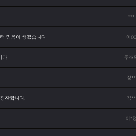
***
이0
부터 믿음이 생겼습니다
주※
니다
정**
김**
 칭찬합니다.
이*