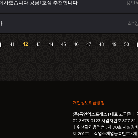
용인
이사했습니다.강남1호점 추천합니다.
최*
다
42
41
43
44
45
46
47
48
49
50
개인정보취급방침
(주)통인익스프레스 l 대표 고국종 ㅣ
02-3678-0123 사업자번호 307-
ㅣ위생관리용역법 : 제 70호 시설경비
제 201호ㅣ 직업소개업등록번호 : 제 2