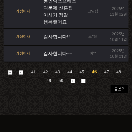
통인익스프레스
덕분에 신혼집
2025년
가정이사
고영섭
11월 02일
이사가 정말
행복했어요
2025년
가정이사
감사합니다!!
조*형
10월 11일
2025년
가정이사
감사합니다~~
이**
10월 01일
46
41
42
43
44
45
47
48
49
50