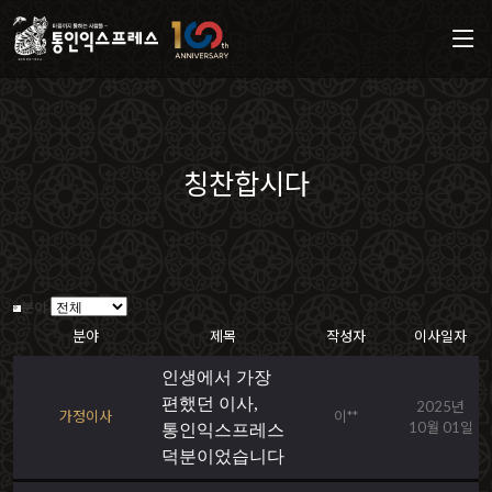
칭찬합시다
분야
분야
제목
작성자
이사일자
인생에서 가장
편했던 이사,
2025년
가정이사
이**
10월 01일
통인익스프레스
덕분이었습니다