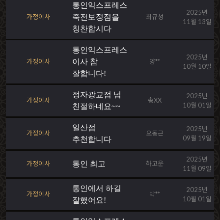
통인익스프레스
2025년
가정이사
죽전보정점을
최규성
11월 13일
칭찬합시다
통인익스프레스
2025년
가정이사
이사 참
양**
10월 10일
잘합니다!
정자광교점 넘
2025년
가정이사
송XX
10월 01일
친절하네요~~
일산점
2025년
가정이사
오동근
09월 19일
추천합니다
2025년
가정이사
통인 최고
하고운
11월 09일
통인에서 하길
2025년
가정이사
박**
10월 01일
잘했어요!