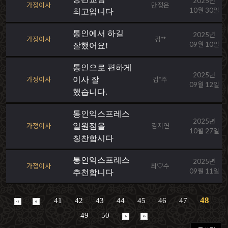
2025년
가정이사
만정은
10월 30일
최고입니다
통인에서 하길
2025년
가정이사
김**
09월 10일
잘했어요!
통인으로 편하게
2025년
가정이사
이사 잘
김*주
09월 12일
했습니다.
통인익스프레스
2025년
가정이사
일원점을
김지연
10월 27일
칭찬합시다
통인익스프레스
2025년
가정이사
최♡수
09월 11일
추천합니다
48
41
42
43
44
45
46
47
49
50