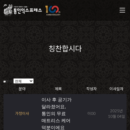
칭찬합시다
분야
분야
제목
작성자
이사일자
이사 후 공기가
달라졌어요,
2025년
가정이사
통인의 무료
이00
10월 04일
매트리스 케어
덕분이에요