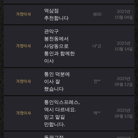
역삼점
2025년
가정이사
성00
10월 04일
추천합니다
관악구
봉천동에서
2025년
가정이사
사당동으로
나*근
10월 14일
통인과 함께한
이사
통인 덕분에
2025년
가정이사
이사 잘
전**
09월 12일
했습니다
통인익스프레스,
역시 다르네요.
2025년
가정이사
하**
09월 10일
믿고 맡길
만합니다.
동판교점