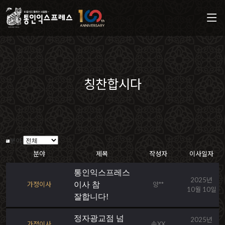
칭찬합시다
분야
분야
제목
작성자
이사일자
통인익스프레스
2025년
가정이사
이사 참
양**
10월 10일
잘합니다!
정자광교점 넘
2025년
가정이사
송XX