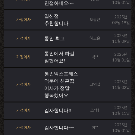
10월 01일
친절하네요~~
일산점
2025년
가정이사
오동근
09월 19일
추천합니다
2025년
가정이사
통인 최고
하고운
11월 09일
통인에서 하길
2025년
가정이사
박**
10월 01일
잘했어요!
통인익스프레스
덕분에 신혼집
2025년
가정이사
고영섭
11월 02일
이사가 정말
행복했어요
2025년
가정이사
감사합니다!!
조*형
10월 11일
2025년
가정이사
감사합니다~~
이**
10월 01일