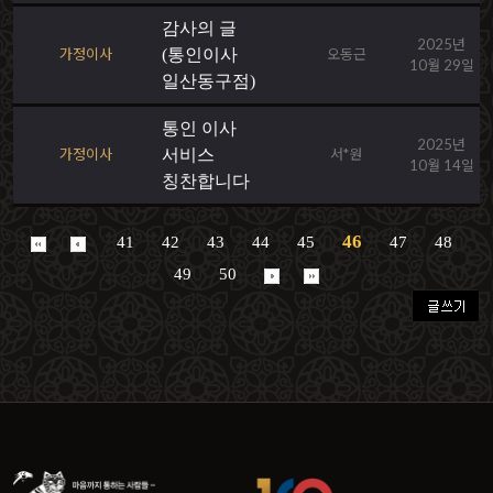
감사의 글
2025년
가정이사
(통인이사
오동근
10월 29일
일산동구점)
통인 이사
2025년
가정이사
서비스
서*원
10월 14일
칭찬합니다
46
41
42
43
44
45
47
48
49
50