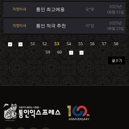
2025년
가정이사
통인 최고에용
오*영
08월 15일
2025년
가정이사
통인 적극 추천
이*섭
08월 23일
53
51
52
54
55
56
57
58
59
60