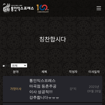
칭찬합시다
분야
분야
제목
작성자
이사일자
통인익스프레스
마곡점 등촌주공
2025년
가정이사
강*지
09월 28일
이사 성공적!!!
강추합니다ㅠㅠㅠ