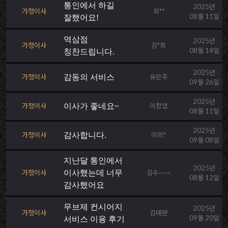
통인에서 하길
2025년
가정이사
최**
08월 11일
잘했어요!
역삼점
2025년
가정이사
김*희
08월 14일
칭찬드립니다.
2025년
가정이사
감동의 서비스
유은주
09월 26일
2025년
가정이사
이사가 좋네요~
이창엽
08월 11일
2025년
가정이사
감사합니다.
이의*
09월 08일
지난달 통인에서
2025년
가정이사
이사했는데 너무
김수~~~
08월 12일
감사했어요
무브제 컨시어지
2025년
가정이사
김태완
09월 20일
서비스 이용 후기