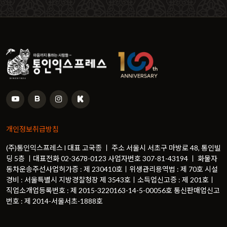
개인정보취급방침
(주)통인익스프레스 l 대표 고국종 ㅣ 주소 서울시 서초구 마방로 48, 통인빌
딩 5층 ㅣ대표전화 02-3678-0123 사업자번호 307-81-43194 ㅣ 화물자
동차운송주선사업허가증 : 제 230410호ㅣ위생관리용역법 : 제 70호 시설
경비 : 서울특별시 지방경찰청장 제 3543호ㅣ소득업신고증 : 제 201호ㅣ
직업소개업등록번호 : 제 2015-3220163-14-5-00056호 통신판매업신고
번호 : 제 2014-서울서초-1888호