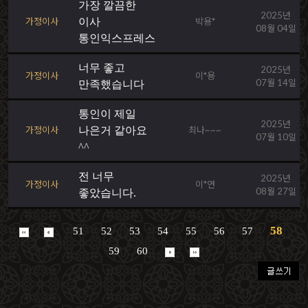
가장 깔끔한
2025년
가정이사
이사
박용*
08월 04일
통인익스프레스
너무 좋고
2025년
가정이사
이*용
07월 14일
만족했습니다
통인이 제일
2025년
가정이사
나은거 같아요
최나~~~
07월 10일
^^
전 너무
2025년
가정이사
이*연
08월 27일
좋았습니다.
58
51
52
53
54
55
56
57
59
60