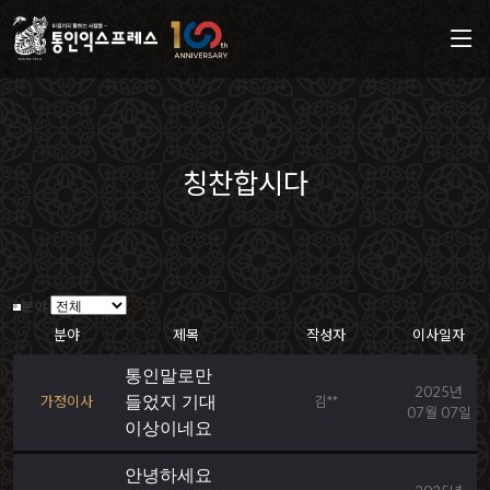
칭찬합시다
분야
분야
제목
작성자
이사일자
통인말로만
2025년
가정이사
들었지 기대
김**
07월 07일
이상이네요
안녕하세요