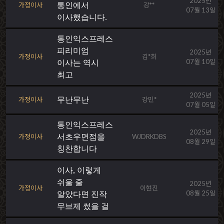
2025년
가정이사
통인에서
강**
07월 13일
이사했습니다.
통인익스프레스
피리미엄
2025년
가정이사
김*희
07월 10일
이사는 역시
최고
2025년
가정이사
무난무난
강민*
07월 05일
통인익스프레스
2025년
가정이사
서초우면점을
WJDRKDBS
08월 29일
칭찬합니다
이사, 이렇게
쉬울 줄
2025년
가정이사
이현진
08월 25일
알았다면 진작
무브제 썼을 걸