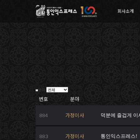
회사소개
분야
번호
분야
884
가정이사
덕분에 즐겁게 이
883
가정이사
통인익스프레스!