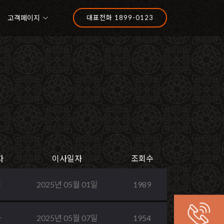
고객페이지
대표전화 1899-0123
자
이사일자
조회수
희
2025년 05월 01일
1989
화
2025년 05월 07일
1954