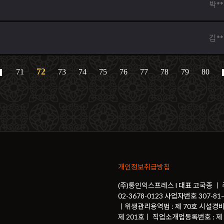
박**
김**
72
71
73
74
75
76
77
78
79
80
개인정보취급방침
(주)통인익스프레스 l 대표 고국종 ㅣ
02-3678-0123 사업자번호 307-
ㅣ위생관리용역법 : 제 70호 시설경비
제 201호ㅣ 직업소개업등록번호 : 제 2