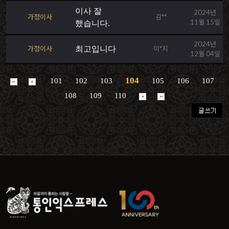
이사 잘
2024년
가정이사
김**
11월 15일
했습니다.
2024년
가정이사
최고입니다
이*지
12월 04일
104
101
102
103
105
106
107
108
109
110