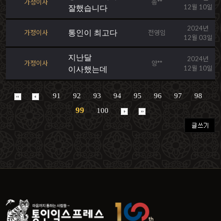
가정이사
송**
12월 10일
잘했습니다
2024년
가정이사
통인이 최고다
전영임
12월 03일
지난달
2024년
가정이사
양**
12월 10일
이사했는데
91
92
93
94
95
96
97
98
99
100