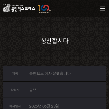
칭찬합시다
통인으로 이사 잘했습니다
제목
동**
작성자
2025년 06월 23일
이사일자