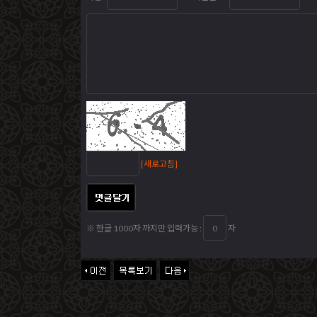
[새로고침]
※ 한글 1000자 까지만 입력가능 :
자