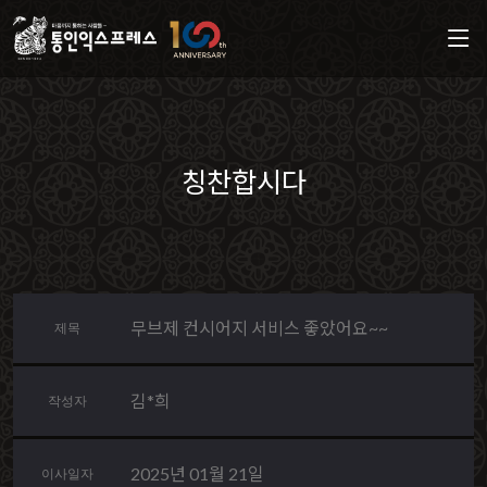
칭찬합시다
무브제 컨시어지 서비스 좋았어요~~
제목
김*희
작성자
2025년 01월 21일
이사일자