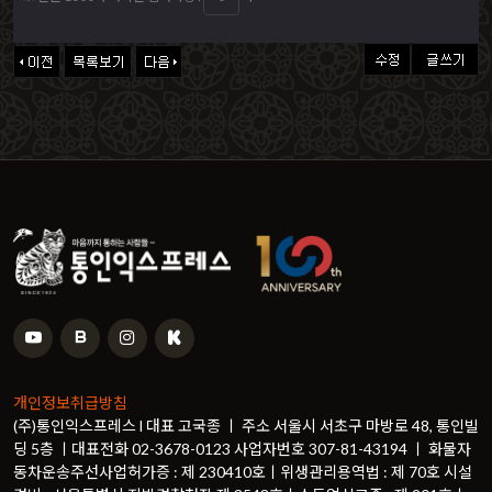
개인정보취급방침
(주)통인익스프레스 l 대표 고국종 ㅣ 주소 서울시 서초구 마방로 48, 통인빌
딩 5층 ㅣ대표전화 02-3678-0123 사업자번호 307-81-43194 ㅣ 화물자
동차운송주선사업허가증 : 제 230410호ㅣ위생관리용역법 : 제 70호 시설