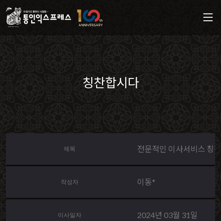
칭찬합시다
전문적인 이사서비스 칭찬
제목
이동*
작성자
2024년 03월 31일
이사일자