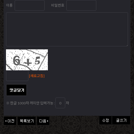
이름
비밀번호
[새로고침]
※ 한글 1000자 까지만 입력가능 :
자