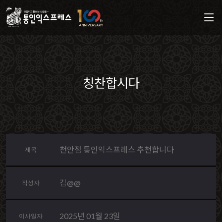
칭찬합시다
천안점 통인익스프레스 추천합니다
제목
김@@
작성자
2025년 01월 23일
이사일자