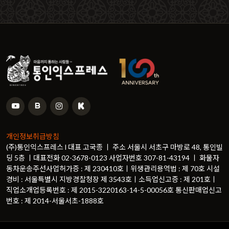
개인정보취급방침
(주)통인익스프레스 l 대표 고국종 ㅣ 주소 서울시 서초구 마방로 48, 통인빌
딩 5층 ㅣ대표전화 02-3678-0123 사업자번호 307-81-43194 ㅣ 화물자
동차운송주선사업허가증 : 제 230410호ㅣ위생관리용역법 : 제 70호 시설
경비 : 서울특별시 지방경찰청장 제 3543호ㅣ소득업신고증 : 제 201호ㅣ
직업소개업등록번호 : 제 2015-3220163-14-5-00056호 통신판매업신고
번호 : 제 2014-서울서초-1888호