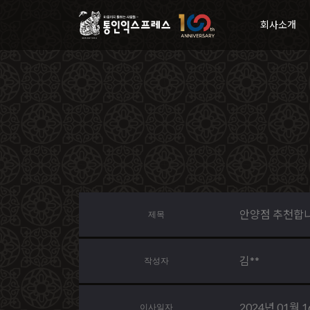
회사소개
안양점 추천합
제목
김**
작성자
2024년 01월 
이사일자