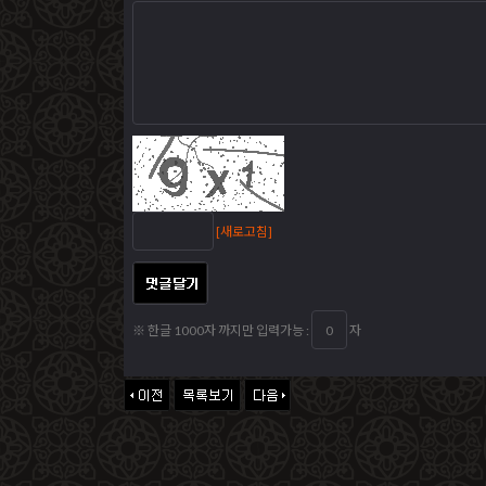
[새로고침]
※ 한글 1000자 까지만 입력가능 :
자