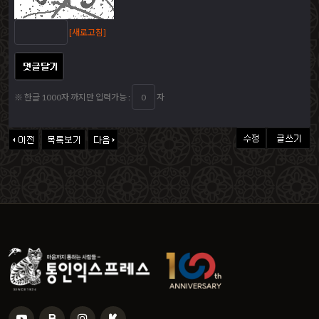
[새로고침]
※ 한글 1000자 까지만 입력가능 :
자