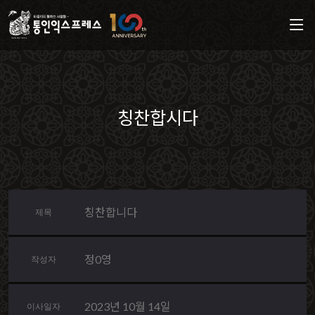
칭찬합시다
칭찬합니다
제목
정0영
작성자
2023년 10월 14일
이사일자