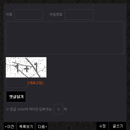
이름
비밀번호
[새로고침]
※ 한글 1000자 까지만 입력가능 :
자