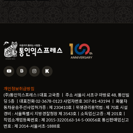
개인정보취급방침
(주)통인익스프레스 l 대표 고국종 ㅣ 주소 서울시 서초구 마방로 48, 통인빌
딩 5층 ㅣ대표전화 02-3678-0123 사업자번호 307-81-43194 ㅣ 화물자
동차운송주선사업허가증 : 제 230410호ㅣ위생관리용역법 : 제 70호 시설
경비 : 서울특별시 지방경찰청장 제 3543호ㅣ소득업신고증 : 제 201호ㅣ
직업소개업등록번호 : 제 2015-3220163-14-5-00056호 통신판매업신고
번호 : 제 2014-서울서초-1888호