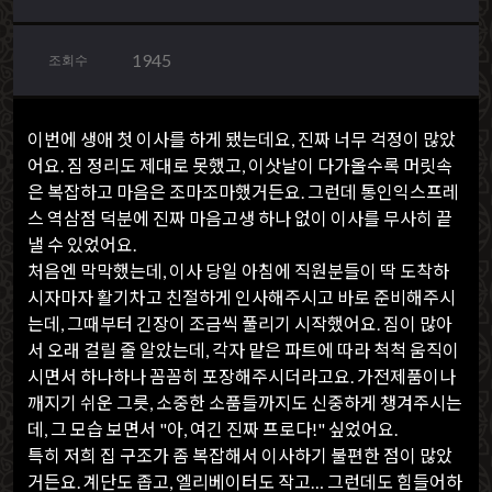
1945
조회수
이번에 생애 첫 이사를 하게 됐는데요, 진짜 너무 걱정이 많았
어요. 짐 정리도 제대로 못했고, 이삿날이 다가올수록 머릿속
은 복잡하고 마음은 조마조마했거든요. 그런데 통인익스프레
스 역삼점 덕분에 진짜 마음고생 하나 없이 이사를 무사히 끝
낼 수 있었어요.
처음엔 막막했는데, 이사 당일 아침에 직원분들이 딱 도착하
시자마자 활기차고 친절하게 인사해주시고 바로 준비해주시
는데, 그때부터 긴장이 조금씩 풀리기 시작했어요. 짐이 많아
서 오래 걸릴 줄 알았는데, 각자 맡은 파트에 따라 척척 움직이
시면서 하나하나 꼼꼼히 포장해주시더라고요. 가전제품이나
깨지기 쉬운 그릇, 소중한 소품들까지도 신중하게 챙겨주시는
데, 그 모습 보면서 "아, 여긴 진짜 프로다!" 싶었어요.
특히 저희 집 구조가 좀 복잡해서 이사하기 불편한 점이 많았
거든요. 계단도 좁고, 엘리베이터도 작고… 그런데도 힘들어하