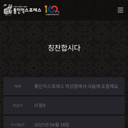
칭찬합시다
통인익스프레스 역삼점에서 다음에 또할께요
제목
이정X
작성자
2025년 06월 18일
이사일자