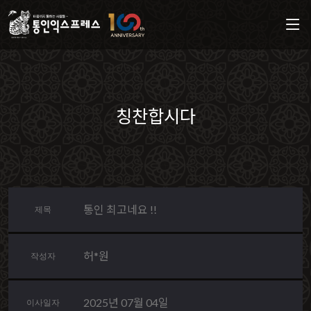
칭찬합시다
통인 최고네요 !!
제목
허*원
작성자
2025년 07월 04일
이사일자