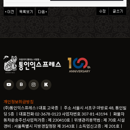
개인정보취급방침
(주)통인익스프레스 l 대표 고국종 ㅣ 주소 서울시 서초구 마방로 48, 통인빌
딩 5층 ㅣ대표전화 02-3678-0123 사업자번호 307-81-43194 ㅣ 화물자
동차운송주선사업허가증 : 제 230410호ㅣ위생관리용역법 : 제 70호 시설
경비 : 서울특별시 지방경찰청장 제 3543호ㅣ소득업신고증 : 제 201호ㅣ