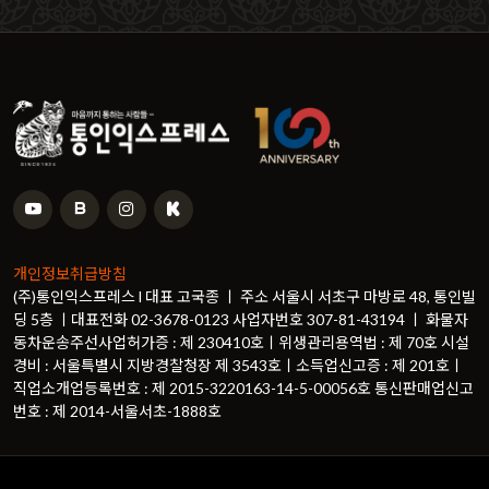
개인정보취급방침
(주)통인익스프레스 l 대표 고국종 ㅣ 주소 서울시 서초구 마방로 48, 통인빌
딩 5층 ㅣ대표전화 02-3678-0123 사업자번호 307-81-43194 ㅣ 화물자
동차운송주선사업허가증 : 제 230410호ㅣ위생관리용역법 : 제 70호 시설
경비 : 서울특별시 지방경찰청장 제 3543호ㅣ소득업신고증 : 제 201호ㅣ
직업소개업등록번호 : 제 2015-3220163-14-5-00056호 통신판매업신고
번호 : 제 2014-서울서초-1888호