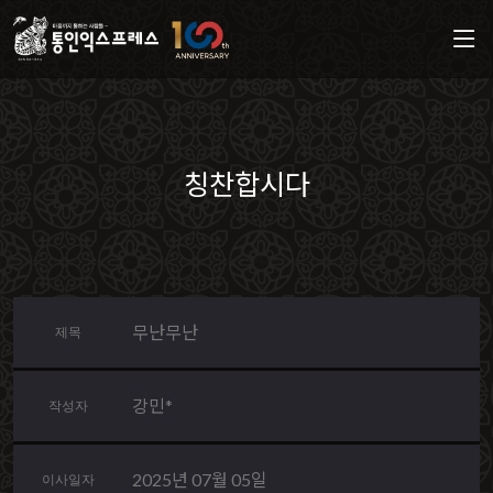
칭찬합시다
무난무난
제목
강민*
작성자
2025년 07월 05일
이사일자