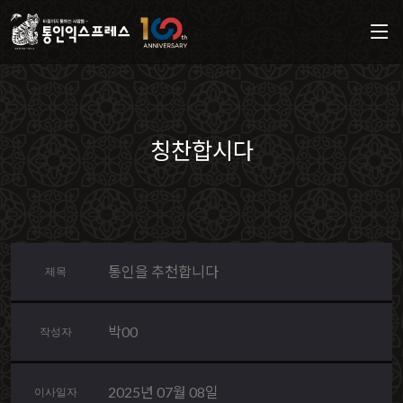
칭찬합시다
통인을 추천합니다
제목
박00
작성자
2025년 07월 08일
이사일자