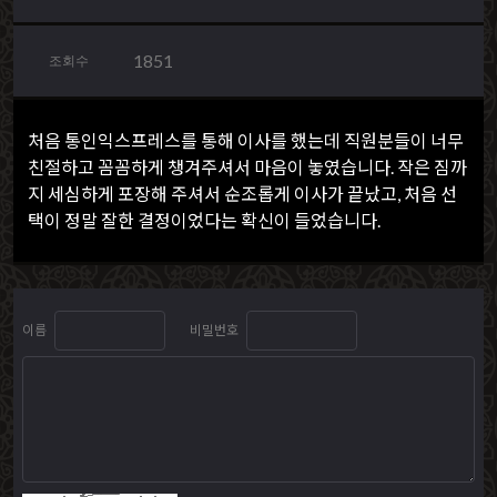
1851
조회수
처음 통인익스프레스를 통해 이사를 했는데 직원분들이 너무
친절하고 꼼꼼하게 챙겨주셔서 마음이 놓였습니다. 작은 짐까
지 세심하게 포장해 주셔서 순조롭게 이사가 끝났고, 처음 선
택이 정말 잘한 결정이었다는 확신이 들었습니다.
이름
비밀번호