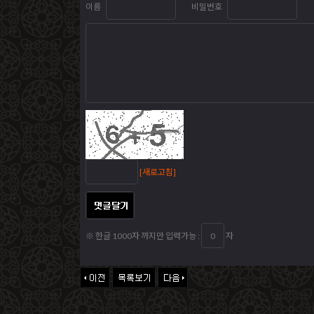
이름
비밀번호
[새로고침]
※ 한글 1000자 까지만 입력가능 :
자