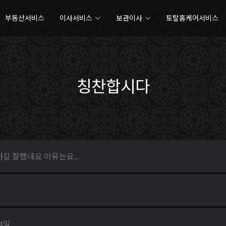
부동산서비스
이사서비스
보관이사
토탈홈케어서비스
칭찬합시다
길 잘했네요 이유는요...
04일