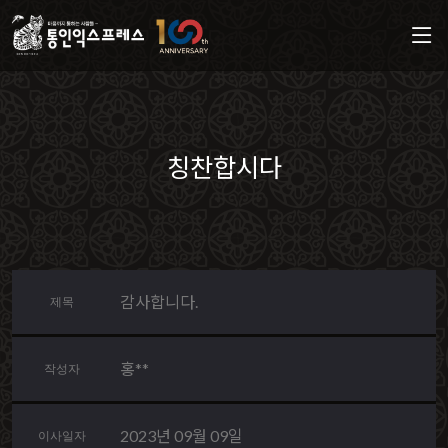
칭찬합시다
감사합니다.
제목
홍**
작성자
2023년 09월 09일
이사일자