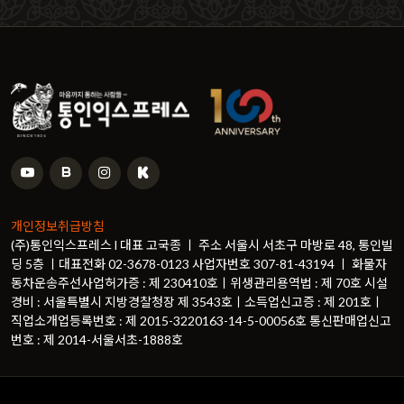
개인정보취급방침
(주)통인익스프레스 l 대표 고국종 ㅣ 주소 서울시 서초구 마방로 48, 통인빌
딩 5층 ㅣ대표전화 02-3678-0123 사업자번호 307-81-43194 ㅣ 화물자
동차운송주선사업허가증 : 제 230410호ㅣ위생관리용역법 : 제 70호 시설
경비 : 서울특별시 지방경찰청장 제 3543호ㅣ소득업신고증 : 제 201호ㅣ
직업소개업등록번호 : 제 2015-3220163-14-5-00056호 통신판매업신고
번호 : 제 2014-서울서초-1888호