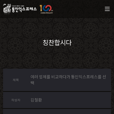
칭찬합시다
여러 업체를 비교하다가 통인익스프레스를 선
제목
택
김철환
작성자