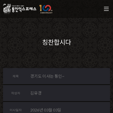
칭찬합시다
경기도 이사는 통인~
제목
김유경
작성자
2026년 03월 03일
이사일자