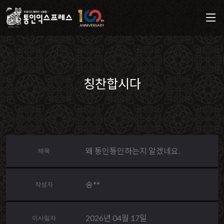
칭찬합시다
왜 통인통인하는지 알겠네요.
제목
송**
작성자
2026년 04월 17일
이사일자