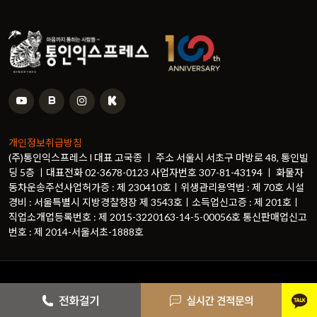
개인정보취급방침
(주)통인익스프레스 l 대표 고국종 ㅣ 주소 서울시 서초구 마방로 48, 통인빌
딩 5층 ㅣ대표전화 02-3678-0123 사업자번호 307-81-43194 ㅣ 화물자
동차운송주선사업허가증 : 제 230410호ㅣ위생관리용역법 : 제 70호 시설
경비 : 서울특별시 지방경찰청장 제 3543호ㅣ소득업신고증 : 제 201호ㅣ
직업소개업등록번호 : 제 2015-3220163-14-5-00056호 통신판매업신고
번호 : 제 2014-서울서초-1888호
© Copyright
통인익스프레스
. All Rights Reserved
카카