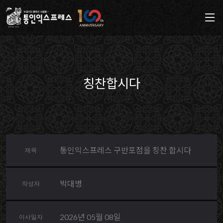
칭찬합시다
통인익스프레스 구반포점을 칭찬 합시다
제목
박대병
작성자
2026년 05월 08일
이사일자