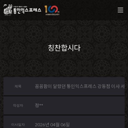
칭찬합시다
꼼꼼함이 달랐던 통인익스프레스 강동점 이사 서
제목
정**
작성자
2026년 04월 06일
이사일자