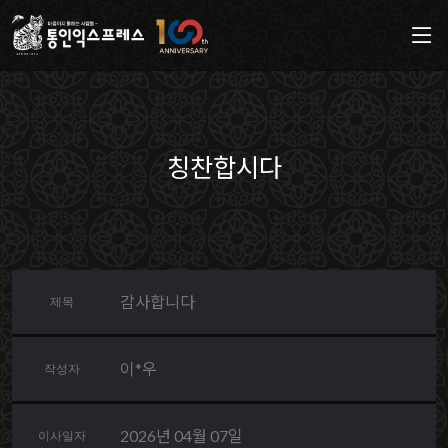
칭찬합시다
감사합니다
제목
이*우
작성자
2026년 04월 07일
이사일자