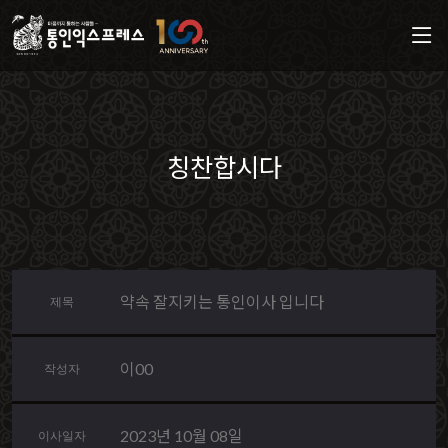
칭찬합시다
약속 잘지키는 통인이사 입니다
제목
이00
작성자
2023년 10월 08일
이사일자