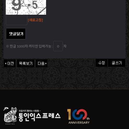
[새로고침]
※ 한글 1000자 까지만 입력가능 :
자