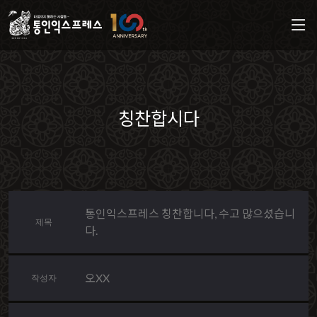
칭찬합시다
통인익스프레스 칭찬합니다, 수고 많으셨습니
제목
다.
오XX
작성자