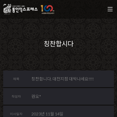
칭찬합시다
칭찬합니다. 대전지점 대박나세요!!!!
제목
권오*
작성자
2023년 11월 14일
이사일자