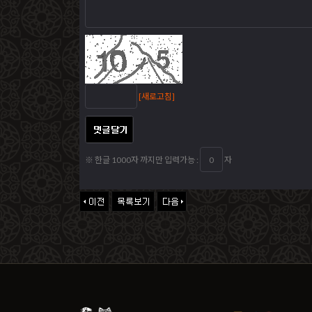
[새로고침]
※ 한글 1000자 까지만 입력가능 :
자