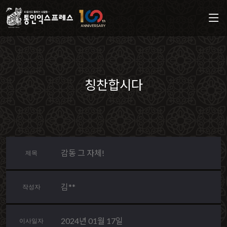
칭찬합시다
감동 그 자체!
제목
김**
작성자
2024년 01월 17일
이사일자