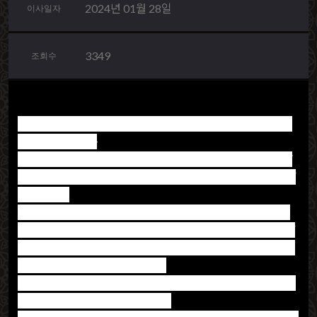
2024년 01월 28일
이사일자
3349
조회수
제주도에 내려 온지 1년이 다되어서 다시 서울로 이사를
가게되었습니다
벌써 1년 다되는시간동안 정말 값진 추억과 시간을 보내
고 왔는데요~ 막상 서울로 이사를 하고자 하니 마음도 뒤
숭숭하고~
언제 이사를 해야야할지 가늠도 안되고~ 그런던중에 통
인익스프레스에서 이사를 하게 되었습니다. 친구의 추천
을 받고 통인익스프레스에 견적을 받고 계약을 했는데요
~ 저희 이사를 맡게된 기흥점~
1박2일에 걸친 이사였는데~ 감사하게도 이사한집와서는
제가 막상 할게 많이 없었어요~