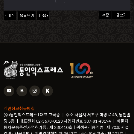
개인정보취급방침
(주)통인익스프레스 l 대표 고국종 ㅣ 주소 서울시 서초구 마방로 48, 통인빌
딩 5층 ㅣ대표전화 02-3678-0123 사업자번호 307-81-43194 ㅣ 화물자
동차운송주선사업허가증 : 제 230410호ㅣ위생관리용역법 : 제 70호 시설
경비 : 서울특별시 지방경찰청장 제 3543호ㅣ소득업신고증 : 제 201호ㅣ