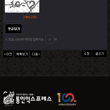
[새로고침]
※ 한글 1000자 까지만 입력가능 :
자