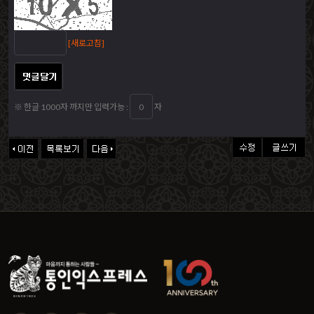
[새로고침]
※ 한글 1000자 까지만 입력가능 :
자