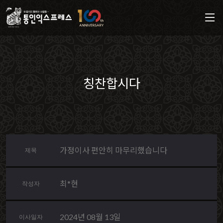
칭찬합시다
가정이사 편안히 마무리했습니다
제목
최*현
작성자
2024년 08월 13일
이사일자