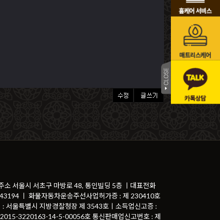
 주소 서울시 서초구 마방로 48, 통인빌딩 5층 ㅣ대표전화
81-43194 ㅣ 화물자동차운송주선사업허가증 : 제 230410호
 : 서울특별시 지방경찰청장 제 3543호ㅣ소득업신고증 :
015-3220163-14-5-00056호 통신판매업신고번호 : 제