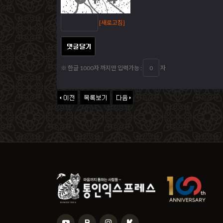
[새로고침]
※ 한글 1000자 까지만 입력가능 :
자