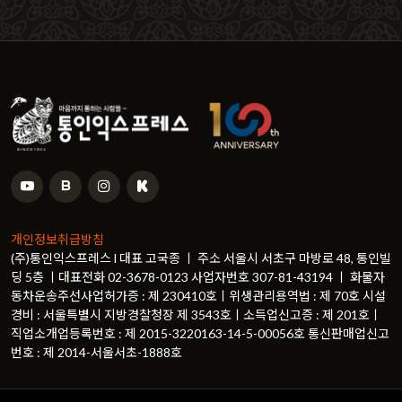
개인정보취급방침
(주)통인익스프레스 l 대표 고국종 ㅣ 주소 서울시 서초구 마방로 48, 통인빌
딩 5층 ㅣ대표전화 02-3678-0123 사업자번호 307-81-43194 ㅣ 화물자
동차운송주선사업허가증 : 제 230410호ㅣ위생관리용역법 : 제 70호 시설
경비 : 서울특별시 지방경찰청장 제 3543호ㅣ소득업신고증 : 제 201호ㅣ
직업소개업등록번호 : 제 2015-3220163-14-5-00056호 통신판매업신고
번호 : 제 2014-서울서초-1888호