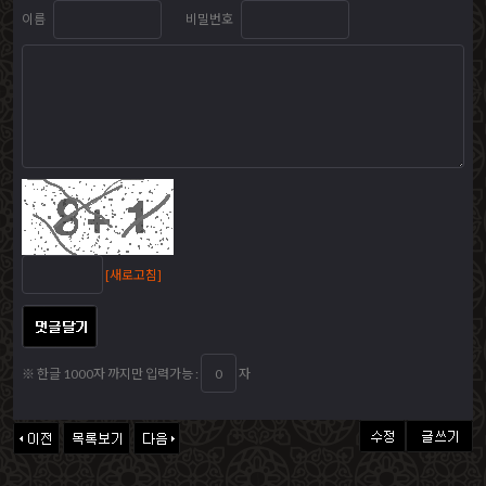
이름
비밀번호
[새로고침]
※ 한글 1000자 까지만 입력가능 :
자