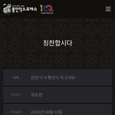
칭찬합시다
안양 이사 통인이 최고네요
제목
정승원
작성자
2024년 08월 03일
이사일자