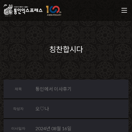
칭찬합시다
통인에서 이사후기
제목
오♡나
작성자
2024년 08월 16일
이사일자