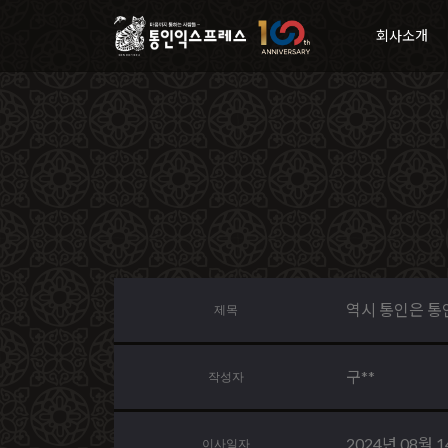
회사소개
역시 통인은 통
제목
구**
작성자
2024년 08월 
이사일자