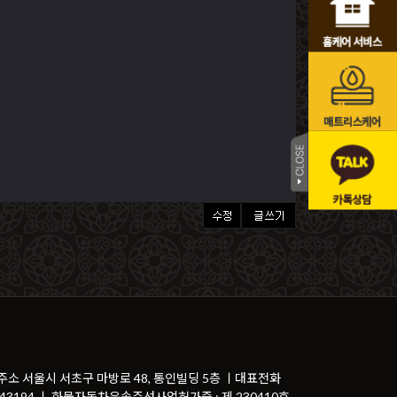
 주소 서울시 서초구 마방로 48, 통인빌딩 5층 ㅣ대표전화
81-43194 ㅣ 화물자동차운송주선사업허가증 : 제 230410호