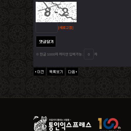
[새로고침]
※ 한글 1000자 까지만 입력가능 :
자