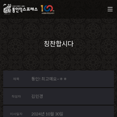
칭찬합시다
통인! 최고예요~ㅎㅎ
제목
김민경
작성자
2024년 10월 30일
이사일자