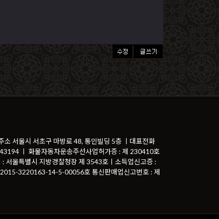
 주소 서울시 서초구 마방로 48, 통인빌딩 5층 ㅣ대표전화
81-43194 ㅣ 화물자동차운송주선사업허가증 : 제 230410호
 : 서울특별시 지방경찰청장 제 3543호ㅣ소득업신고증 :
015-3220163-14-5-00056호 통신판매업신고번호 : 제