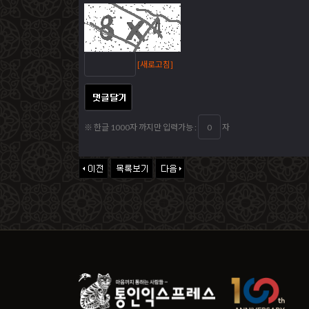
[새로고침]
※ 한글 1000자 까지만 입력가능 :
자