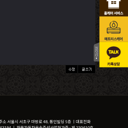
 주소 서울시 서초구 마방로 48, 통인빌딩 5층 ㅣ대표전화
81-43194 ㅣ 화물자동차운송주선사업허가증 : 제 230410호